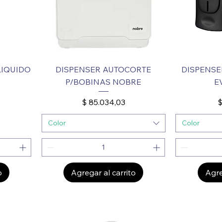
LIQUIDO
DISPENSER AUTOCORTE
DISPENSE
P/BOBINAS NOBRE
E
Precio
P
$ 85.034,03
$
Color
Color
o
Agregar al carrito
Agre