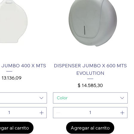
 JUMBO 400 X MTS
DISPENSER JUMBO X 600 MTS
EVOLUTION
recio
 13.136,09
Precio
$ 14.585,30
Color
gar al carrito
Agregar al carrito