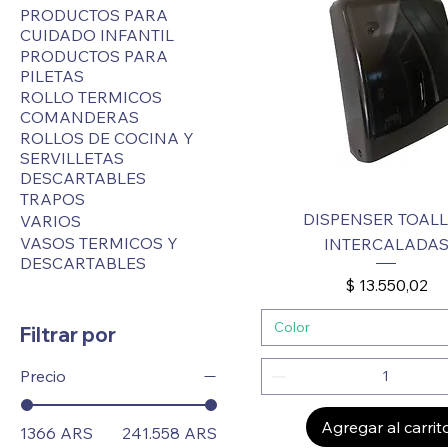
PRODUCTOS PARA
CUIDADO INFANTIL
PRODUCTOS PARA
PILETAS
ROLLO TERMICOS
COMANDERAS
ROLLOS DE COCINA Y
SERVILLETAS
DESCARTABLES
TRAPOS
DISPENSER TOAL
VARIOS
VASOS TERMICOS Y
INTERCALADA
DESCARTABLES
Precio
$ 13.550,02
Color
Filtrar por
Precio
Agregar al carrit
1366 ARS
241.558 ARS