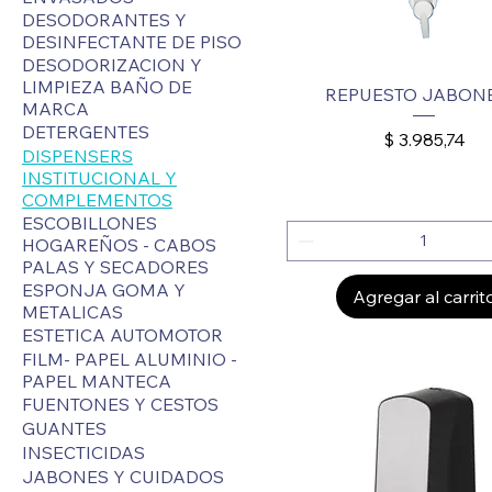
DESODORANTES Y
DESINFECTANTE DE PISO
DESODORIZACION Y
LIMPIEZA BAÑO DE
REPUESTO JABON
MARCA
DETERGENTES
Precio
$ 3.985,74
DISPENSERS
INSTITUCIONAL Y
COMPLEMENTOS
ESCOBILLONES
HOGAREÑOS - CABOS
PALAS Y SECADORES
ESPONJA GOMA Y
Agregar al carrit
METALICAS
ESTETICA AUTOMOTOR
FILM- PAPEL ALUMINIO -
PAPEL MANTECA
FUENTONES Y CESTOS
GUANTES
INSECTICIDAS
JABONES Y CUIDADOS