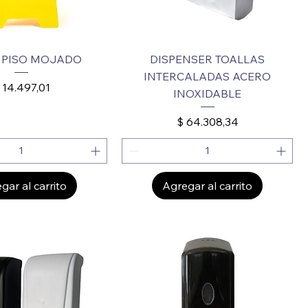
 PISO MOJADO
DISPENSER TOALLAS
INTERCALADAS ACERO
recio
 14.497,01
INOXIDABLE
Precio
$ 64.308,34
gar al carrito
Agregar al carrito