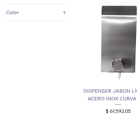
Color
AZUL
BLANCO
FUME
GRIS
NEGRA
NEGRO
DISPENSER JABON L
ACERO INOX CURVA
Precio
$ 61.592,05