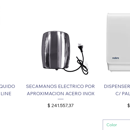
ÍQUIDO
SECAMANOS ELECTRICO POR
DISPENSER
 LINE
APROXIMACION ACERO INOX
C/ P
Precio
P
$ 241.557,37
$
Color