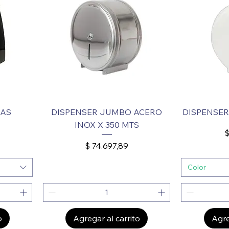
LAS
DISPENSER JUMBO ACERO
DISPENSER
S
INOX X 350 MTS
P
$
Precio
$ 74.697,89
Color
o
Agregar al carrito
Agre