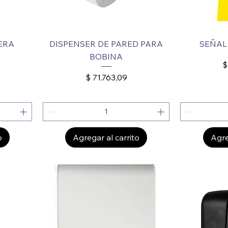
ERA
DISPENSER DE PARED PARA
SEÑAL
BOBINA
P
$
Precio
$ 71.763,09
o
Agregar al carrito
Agre