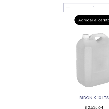
Agregar al carrit
BIDON X 10 LTS
Precio
$ 2.635,64