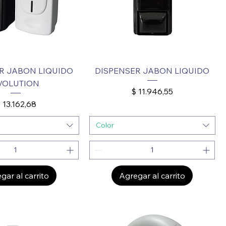
R JABON LIQUIDO
DISPENSER JABON LIQUIDO
VOLUTION
Precio
$ 11.946,55
recio
 13.162,68
Color
gar al carrito
Agregar al carrito