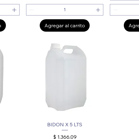
o
Agregar al carrito
Agre
BIDON X 5 LTS
Precio
$ 1.366,09