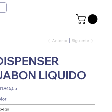
Anterior
Siguiente
DISPENSER
JABON LIQUIDO
io
11.946,55
lor