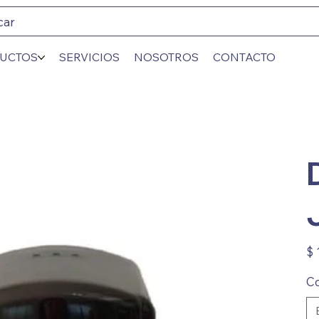
car
UCTOS
SERVICIOS
NOSOTROS
CONTACTO
Prec
$ 
Co