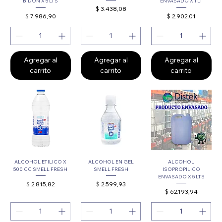
BIDON X 5 LTS
ENVASADO X 1 LT
Precio
$ 3.438,08
Precio
Precio
$ 7.986,90
$ 2.902,01
Agregar al
Agregar al
Agregar al
carrito
carrito
carrito
ALCOHOL ETILICO X
ALCOHOL EN GEL
ALCOHOL
500 CC SMELL FRESH
SMELL FRESH
ISOPROPILICO
ENVASADO X 5 LTS
Precio
Precio
$ 2.815,82
$ 2.599,93
Precio
$ 62.193,94