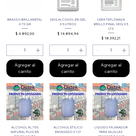
BRASSO BRILLAMETAL
SEIQ ALCOHOL EN GEL
CERA TEFLONADA
X 70 GR
X 5 LITROS
BRILLO FINAL SEIQ X 5
LTS
Precio
Precio
$ 4.892,00
$ 14.894,94
Precio
$ 18.392,21
Agregar al
Agregar al
Agregar al
carrito
carrito
carrito
ALCOHOL AL 70%
ALCOHOL ETILICO
LIQUIDO FAJINADOR
NATURAL PLUS EN
ENVASADO X 1 LT
PARA VAJILLAS