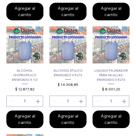
Agregar al
Agregar al
Agregar al
carrito
carrito
carrito
ALCOHOL
ALCOHOL ETILICO
LIQUIDO FAJINADOR
ISOPROPILICO
ENVASADO X 5 LTS
PARA VAJILLAS
ENVASADO X 1 LT
ENVASADO X 5 LTS
Precio
$ 14.308,85
Precio
Precio
$ 12.877,82
$ 8.001,20
Agregar al
Agregar al
Agregar al
carrito
carrito
carrito