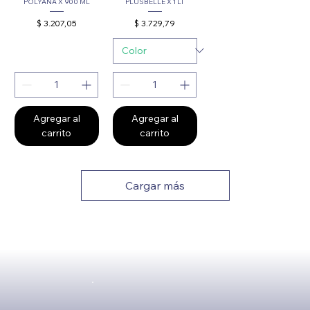
POLYANA X 900 ML
PLUSBELLE X 1 LT
Precio
Precio
$ 3.207,05
$ 3.729,79
Agregar al
Agregar al
carrito
carrito
Cargar más