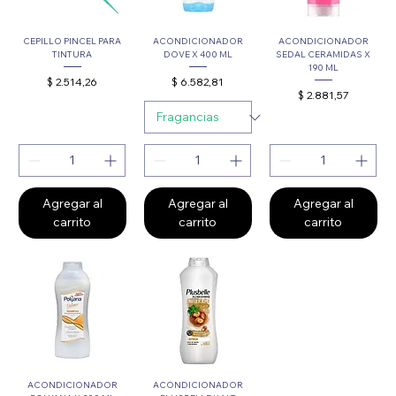
CEPILLO PINCEL PARA
ACONDICIONADOR
ACONDICIONADOR
TINTURA
DOVE X 400 ML
SEDAL CERAMIDAS X
190 ML
Precio
Precio
$ 2.514,26
$ 6.582,81
Precio
$ 2.881,57
Agregar al
Agregar al
Agregar al
carrito
carrito
carrito
ACONDICIONADOR
ACONDICIONADOR