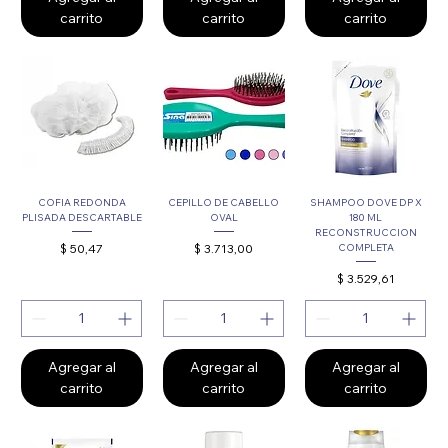
carrito
carrito
carrito
COFIA REDONDA
CEPILLO DE CABELLO
SHAMPOO DOVE DP X
PLISADA DESCARTABLE
OVAL
180 ML
RECONSTRUCCION
Precio
Precio
$ 50,47
$ 3.713,00
COMPLETA
Precio
$ 3.529,61
Agregar al
Agregar al
Agregar al
carrito
carrito
carrito