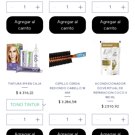
Agregar al
Agregar al
Agregar al
carrito
carrito
carrito
TINTURA 919 EN CAJA
CEPILLO CERDA
ACONDICIONADOR
REDONDO CABELLO 18
DOVE RITUAL DE
Precio
$ 4.316,22
MM
REPARACION COCO X
180 ML
Precio
$ 3.286,58
Precio
$ 2.510,92
Agregar al
Agregar al
Agregar al