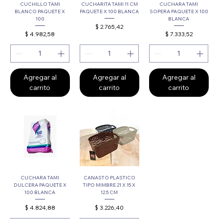
CUCHILLO TAMI
CUCHARITA TAMI 11 CM
CUCHARA TAMI
BLANCO PAQUETE X
PAQUETE X 100 BLANCA
SOPERA PAQUETE X 100
100
BLANCA
Precio
$ 2.765,42
Precio
Precio
$ 4.982,58
$ 7.333,52
Agregar al
Agregar al
Agregar al
carrito
carrito
carrito
CUCHARA TAMI
CANASTO PLASTICO
DULCERA PAQUETE X
TIPO MIMBRE 21 X 15 X
100 BLANCA
12.5 CM
Precio
Precio
$ 4.824,88
$ 3.226,40