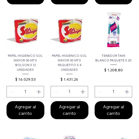
PAPEL HIGIENICO SOL
PAPEL HIGIENICO SOL
TENEDOR TAMI
MAYOR 30 MTS
MAYOR 30 MTS
BLANCO PAQUETE X 20
BOLSON X 12
PAQUETITO X 4
Precio
$ 1.208,80
UNIDADES
UNIDADES
Precio
Precio
$ 16.029,53
$ 1.431,26
Agregar al
Agregar al
Agregar al
carrito
carrito
carrito