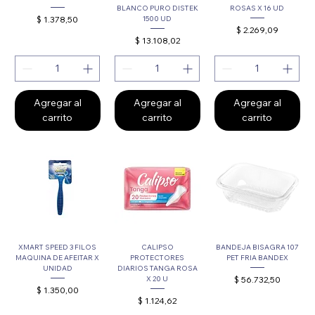
BLANCO PURO DISTEK
ROSAS X 16 UD
Precio
$ 1.378,50
1500 UD
Precio
$ 2.269,09
Precio
$ 13.108,02
Agregar al
Agregar al
Agregar al
carrito
carrito
carrito
XMART SPEED 3 FILOS
CALIPSO
BANDEJA BISAGRA 107
MAQUINA DE AFEITAR X
PROTECTORES
PET FRIA BANDEX
UNIDAD
DIARIOS TANGA ROSA
Precio
$ 56.732,50
X 20 U
Precio
$ 1.350,00
Precio
$ 1.124,62