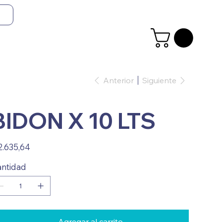
Anterior
Siguiente
BIDON X 10 LTS
io
2.635,64
ntidad
Agregar al carrito