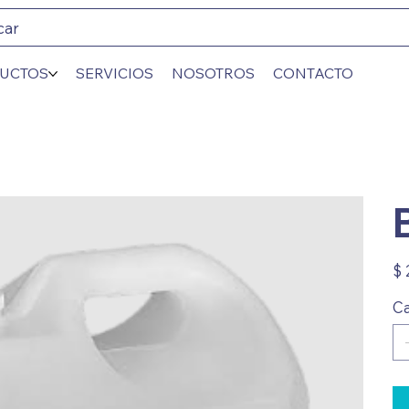
car
UCTOS
SERVICIOS
NOSOTROS
CONTACTO
Prec
$ 
Ca