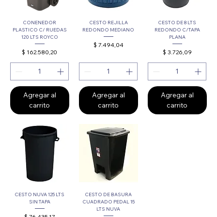
CONENEDOR
CESTO REJILLA
CESTO DE 8 LTS
PLASTICO C/ RUEDAS
REDONDO MEDIANO
REDONDO C/TAPA
120 LTS ROYCO
PLANA
Precio
$ 7.494,04
Precio
Precio
$ 162.580,20
$ 3.726,09
Agregar al
Agregar al
Agregar al
carrito
carrito
carrito
CESTO NUVA 125 LTS
CESTO DE BASURA
SIN TAPA
CUADRADO PEDAL 15
LTS NUVA
Precio
$ 76.435,17