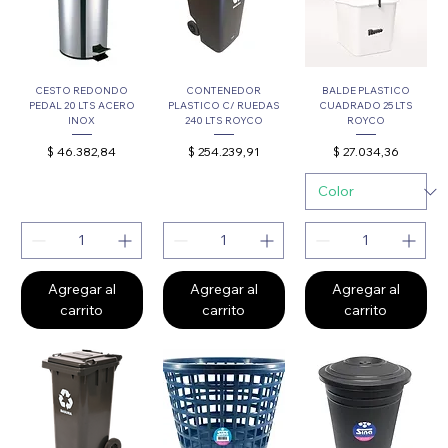
CESTO REDONDO
CONTENEDOR
BALDE PLASTICO
PEDAL 20 LTS ACERO
PLASTICO C/ RUEDAS
CUADRADO 25 LTS
INOX
240 LTS ROYCO
ROYCO
Precio
Precio
Precio
$ 46.382,84
$ 254.239,91
$ 27.034,36
Agregar al
Agregar al
Agregar al
carrito
carrito
carrito