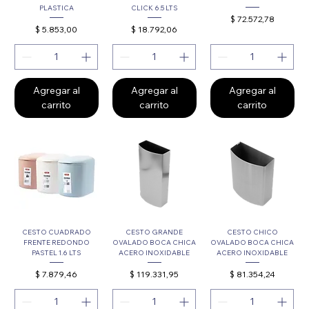
PLASTICA
CLICK 6.5 LTS
Precio
$ 72.572,78
Precio
Precio
$ 5.853,00
$ 18.792,06
Agregar al
Agregar al
Agregar al
carrito
carrito
carrito
CESTO CUADRADO
CESTO GRANDE
CESTO CHICO
FRENTE REDONDO
OVALADO BOCA CHICA
OVALADO BOCA CHICA
PASTEL 1.6 LTS
ACERO INOXIDABLE
ACERO INOXIDABLE
Precio
Precio
Precio
$ 7.879,46
$ 119.331,95
$ 81.354,24