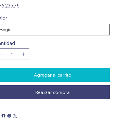
io
76.235,75
lor
ntidad
Agregar al carrito
Realizar compra