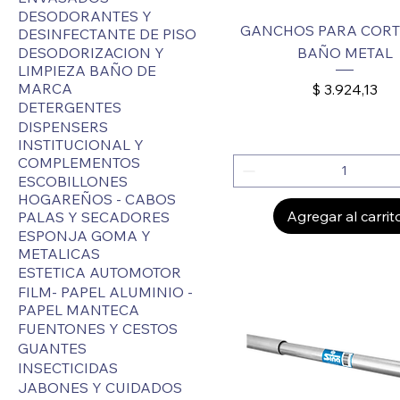
DESODORANTES Y
GANCHOS PARA CORT
DESINFECTANTE DE PISO
DESODORIZACION Y
BAÑO METAL
LIMPIEZA BAÑO DE
MARCA
Precio
$ 3.924,13
DETERGENTES
DISPENSERS
INSTITUCIONAL Y
COMPLEMENTOS
ESCOBILLONES
HOGAREÑOS - CABOS
Agregar al carrit
PALAS Y SECADORES
ESPONJA GOMA Y
METALICAS
ESTETICA AUTOMOTOR
FILM- PAPEL ALUMINIO -
PAPEL MANTECA
FUENTONES Y CESTOS
GUANTES
INSECTICIDAS
JABONES Y CUIDADOS