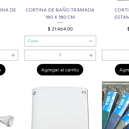
INA DE
CORTINA DE BAÑO TRAMADA
CORT
180 X 180 CM
ESTAM
Precio
P
$ 21.464,00
Color
o
Agregar al carrito
Agre