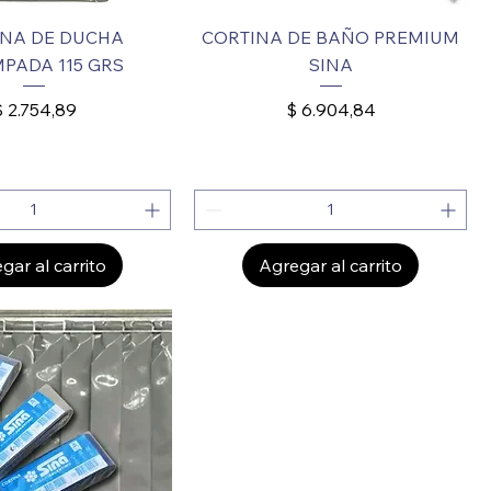
INA DE DUCHA
CORTINA DE BAÑO PREMIUM
PADA 115 GRS
SINA
recio
Precio
$ 2.754,89
$ 6.904,84
gar al carrito
Agregar al carrito