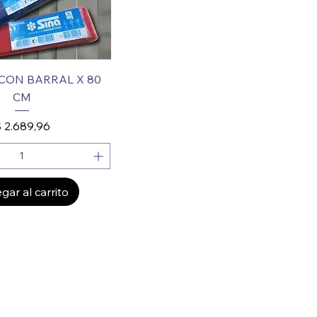
CON BARRAL X 80
CM
recio
 2.689,96
gar al carrito