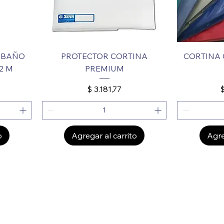
 BAÑO
PROTECTOR CORTINA
CORTINA 
2 M
PREMIUM
Precio
P
$ 3.181,77
$
o
Agregar al carrito
Agre