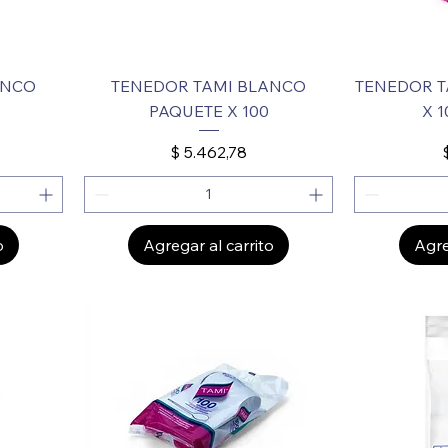
ANCO
TENEDOR TAMI BLANCO
TENEDOR T
PAQUETE X 100
X 
Precio
$ 5.462,78
o
Agregar al carrito
Agre