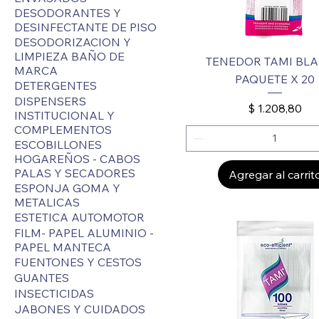
DESODORANTES Y
DESINFECTANTE DE PISO
DESODORIZACION Y
LIMPIEZA BAÑO DE
TENEDOR TAMI BL
MARCA
PAQUETE X 20
DETERGENTES
DISPENSERS
Precio
$ 1.208,80
INSTITUCIONAL Y
COMPLEMENTOS
ESCOBILLONES
HOGAREÑOS - CABOS
PALAS Y SECADORES
Agregar al carrit
ESPONJA GOMA Y
METALICAS
ESTETICA AUTOMOTOR
FILM- PAPEL ALUMINIO -
PAPEL MANTECA
FUENTONES Y CESTOS
GUANTES
INSECTICIDAS
JABONES Y CUIDADOS