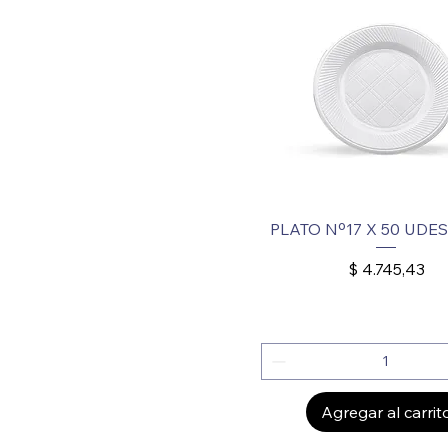
PLATO Nº17 X 50 UDE
Precio
$ 4.745,43
Agregar al carrit