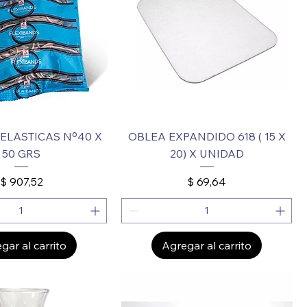
ELASTICAS Nº40 X
OBLEA EXPANDIDO 618 ( 15 X
50 GRS
20) X UNIDAD
Precio
Precio
$ 907,52
$ 69,64
gar al carrito
Agregar al carrito