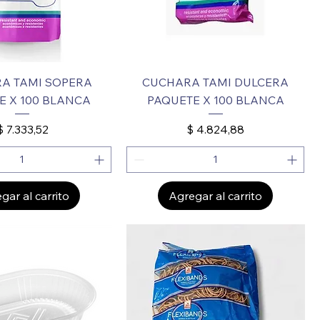
A TAMI SOPERA
CUCHARA TAMI DULCERA
E X 100 BLANCA
PAQUETE X 100 BLANCA
Precio
Precio
$ 7.333,52
$ 4.824,88
gar al carrito
Agregar al carrito