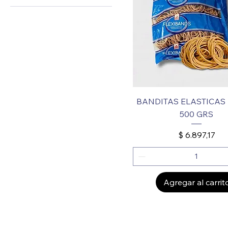
BANDITAS ELASTICAS 
500 GRS
Precio
$ 6.897,17
Agregar al carrit