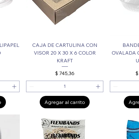
LIPAPEL
CAJA DE CARTULINA CON
BANDE
D
VISOR 20 X 30 X 6 COLOR
OVALADA C
KRAFT
U
Precio
P
$ 745,36
$
o
Agregar al carrito
Agre