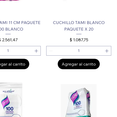
AMI 11 CM PAQUETE
CUCHILLO TAMI BLANCO
100 BLANCO
PAQUETE X 20
Precio
Precio
$ 2.561,47
$ 1.087,75
gar al carrito
Agregar al carrito