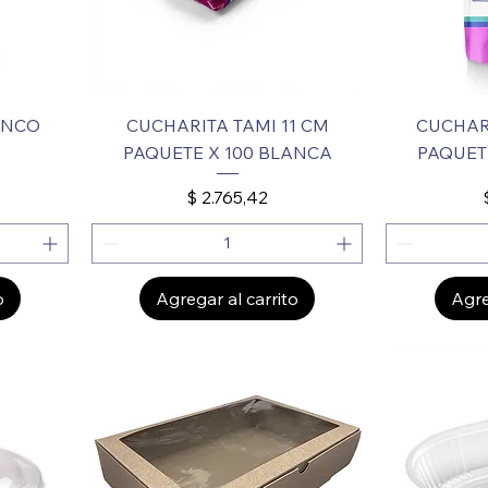
ANCO
CUCHARITA TAMI 11 CM
CUCHAR
PAQUETE X 100 BLANCA
PAQUET
Precio
$ 2.765,42
o
Agregar al carrito
Agre