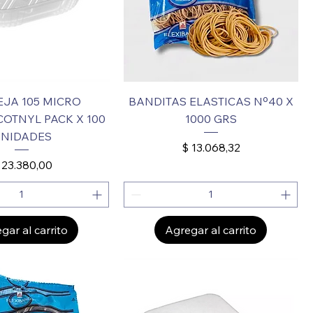
JA 105 MICRO
BANDITAS ELASTICAS Nº40 X
OTNYL PACK X 100
1000 GRS
NIDADES
Precio
$ 13.068,32
recio
 23.380,00
gar al carrito
Agregar al carrito