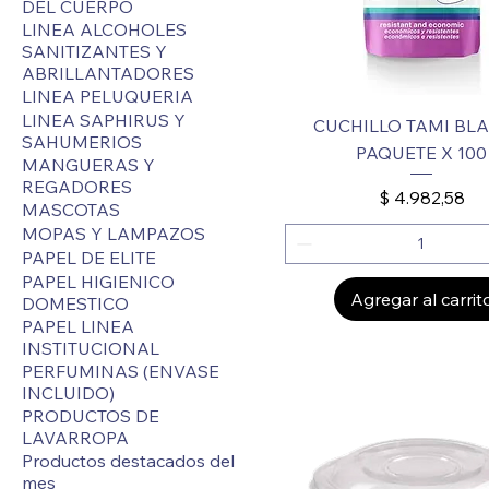
DEL CUERPO
LINEA ALCOHOLES
SANITIZANTES Y
ABRILLANTADORES
LINEA PELUQUERIA
LINEA SAPHIRUS Y
CUCHILLO TAMI BL
SAHUMERIOS
PAQUETE X 100
MANGUERAS Y
REGADORES
Precio
$ 4.982,58
MASCOTAS
MOPAS Y LAMPAZOS
PAPEL DE ELITE
PAPEL HIGIENICO
Agregar al carrit
DOMESTICO
PAPEL LINEA
INSTITUCIONAL
PERFUMINAS (ENVASE
INCLUIDO)
PRODUCTOS DE
LAVARROPA
Productos destacados del
mes