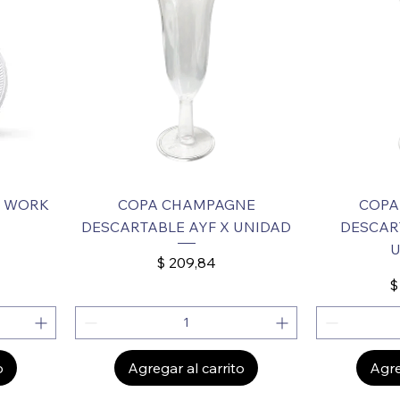
S WORK
COPA CHAMPAGNE
COPA
DESCARTABLE AYF X UNIDAD
DESCART
U
Precio
$ 209,84
P
$
o
Agregar al carrito
Agre