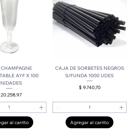
 CHAMPAGNE
CAJA DE SORBETES NEGROS
ABLE AYF X 100
S/FUNDA 1000 UDES
NIDADES
Precio
$ 9.740,70
recio
 20.258,97
gar al carrito
Agregar al carrito