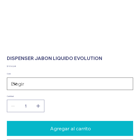
DISPENSER JABON LIQUIDO EVOLUTION
Precio
$ 13.162,68
Color
Cantidad
Agregar al carrito