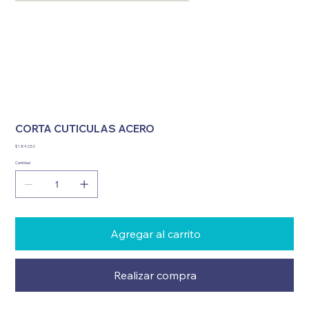
CORTA CUTICULAS ACERO
Precio
$ 1.842,52
Cantidad
Agregar al carrito
Realizar compra