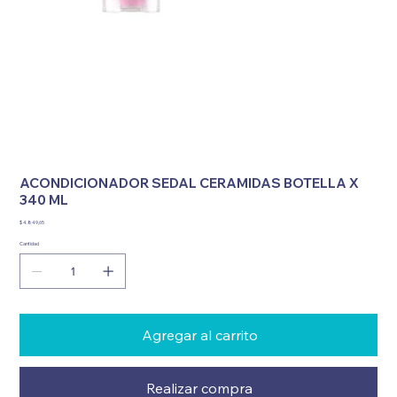
ACONDICIONADOR SEDAL CERAMIDAS BOTELLA X
340 ML
Precio
$ 4.849,65
Cantidad
Agregar al carrito
Realizar compra