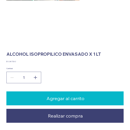
ALCOHOL ISOPROPILICO ENVASADO X 1 LT
Precio
$ 12.877,82
Cantidad
Agregar al carrito
Realizar compra