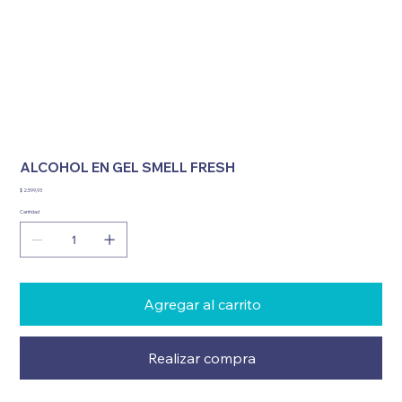
ALCOHOL EN GEL SMELL FRESH
Precio
$ 2.599,93
Cantidad
Agregar al carrito
Realizar compra