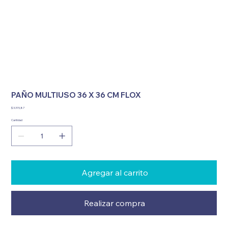
PAÑO MULTIUSO 36 X 36 CM FLOX
Precio
$ 3.315,87
Cantidad
Agregar al carrito
Realizar compra