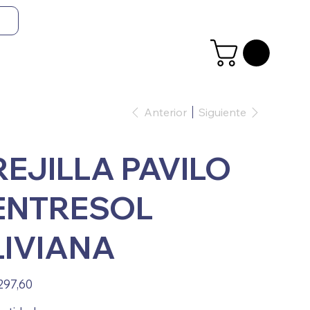
Anterior
Siguiente
REJILLA PAVILO
ENTRESOL
LIVIANA
io
297,60