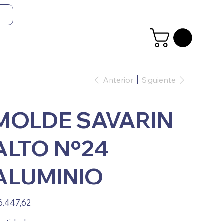
Anterior
Siguiente
MOLDE SAVARIN
ALTO Nº24
ALUMINIO
io
6.447,62