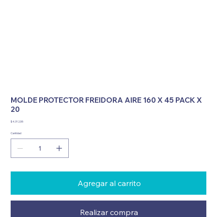
MOLDE PROTECTOR FREIDORA AIRE 160 X 45 PACK X
20
Precio
$ 4.312,55
Cantidad
Agregar al carrito
Realizar compra