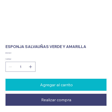
ESPONJA SALVAUÑAS VERDE Y AMARILLA
Precio
$ 549,89
Cantidad
Agregar al carrito
Realizar compra