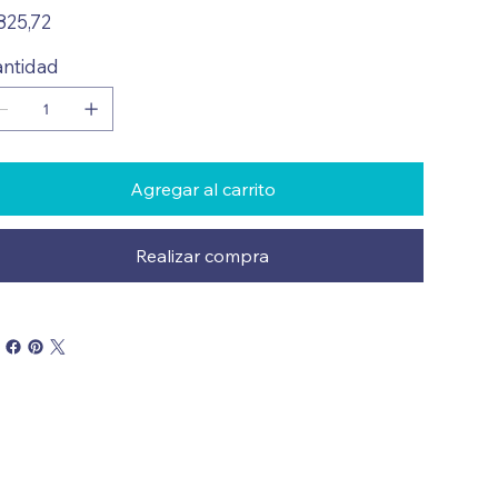
io
825,72
ntidad
Agregar al carrito
Realizar compra