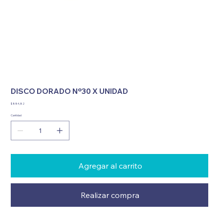
DISCO DORADO Nº30 X UNIDAD
Precio
$ 884,82
Cantidad
Agregar al carrito
Realizar compra