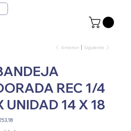
Anterior
Siguiente
BANDEJA
DORADA REC 1/4
X UNIDAD 14 X 18
io
253,18