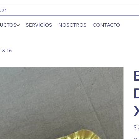
car
UCTOS
SERVICIOS
NOSOTROS
CONTACTO
 X 18
Prec
$ 