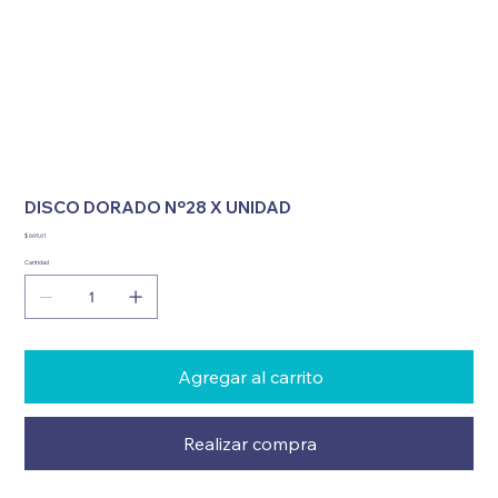
DISCO DORADO Nº28 X UNIDAD
Precio
$ 669,61
Cantidad
Agregar al carrito
Realizar compra