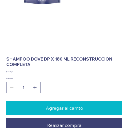
SHAMPOO DOVE DP X 180 ML RECONSTRUCCION
COMPLETA
Precio
$ 3.529,61
Cantidad
Agregar al carrito
Realizar compra