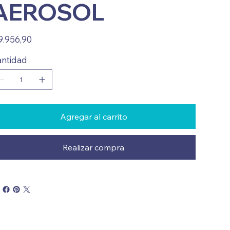
AEROSOL
io
9.956,90
ntidad
Agregar al carrito
Realizar compra