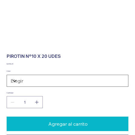
PIROTIN Nº10 X 20 UDES
Precio
$ 698,09
Color
Cantidad
Agregar al carrito