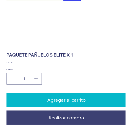
PAQUETE PAÑUELOS ELITE X 1
Precio
$ 673,50
Cantidad
Agregar al carrito
Realizar compra