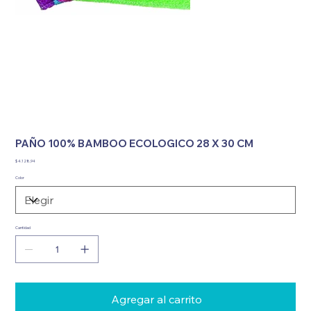
PAÑO 100% BAMBOO ECOLOGICO 28 X 30 CM
Precio
$ 4.128,94
Color
Cantidad
Agregar al carrito