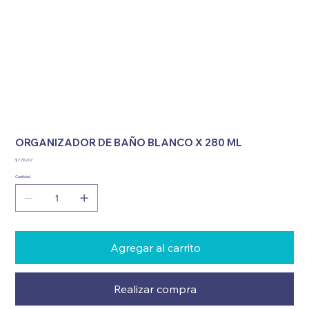
ORGANIZADOR DE BAÑO BLANCO X 280 ML
Precio
$ 7.792,07
Cantidad
Agregar al carrito
Realizar compra