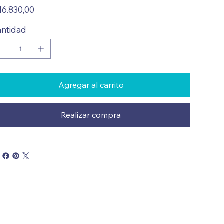
io
16.830,00
ntidad
Agregar al carrito
Realizar compra