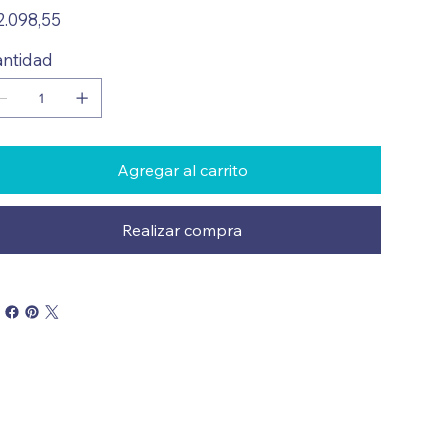
io
2.098,55
ntidad
Agregar al carrito
Realizar compra