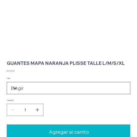
GUANTES MAPA NARANJA PLISSE TALLE L/M/S/XL
Precio
$ 4.021,59
Talle
Cantidad
Agregar al carrito