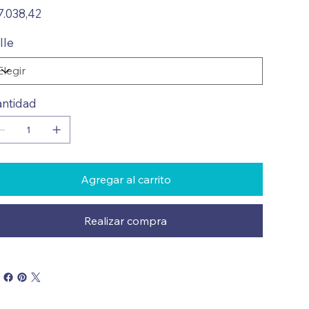
io
7.038,42
lle
ntidad
Agregar al carrito
Realizar compra