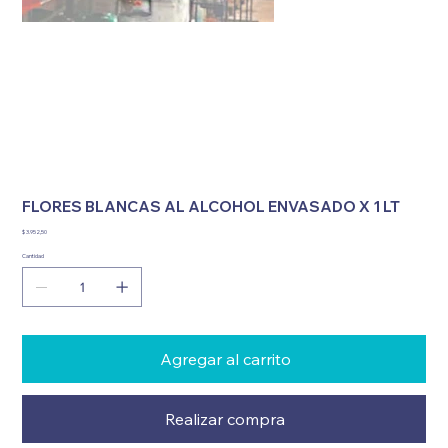
FLORES BLANCAS AL ALCOHOL ENVASADO X 1 LT
Precio
$ 3.952,50
Cantidad
Agregar al carrito
Realizar compra