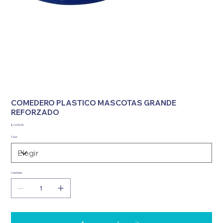
COMEDERO PLASTICO MASCOTAS GRANDE
REFORZADO
Precio
$ 2.675,34
Color
Cantidad