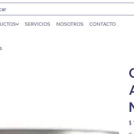
car
UCTOS
SERVICIOS
NOSOTROS
CONTACTO
4
Prec
$ 