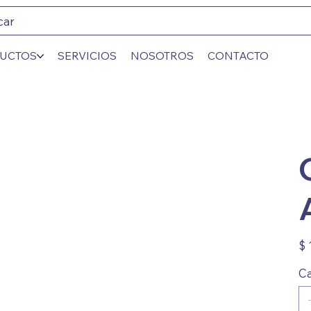
car
UCTOS
SERVICIOS
NOSOTROS
CONTACTO
Prec
$ 
Ca