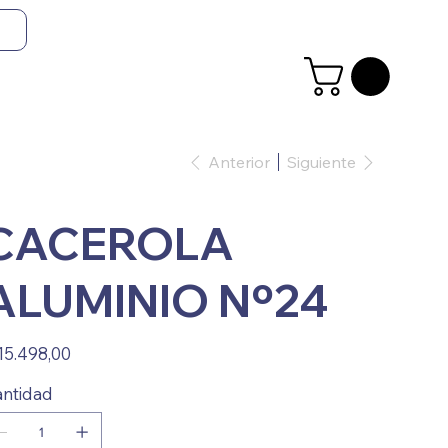
Anterior
Siguiente
CACEROLA
ALUMINIO Nº24
io
15.498,00
ntidad