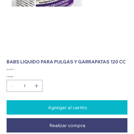
BABS LIQUIDO PARA PULGAS Y GARRAPATAS 120 CC
Precio
$ 6.958,07
Cantidad
Agregar al carrito
Realizar compra