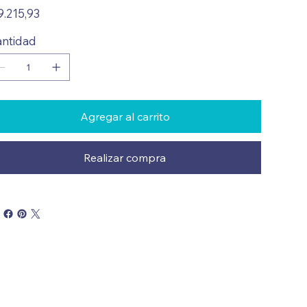
io
9.215,93
ntidad
Agregar al carrito
Realizar compra