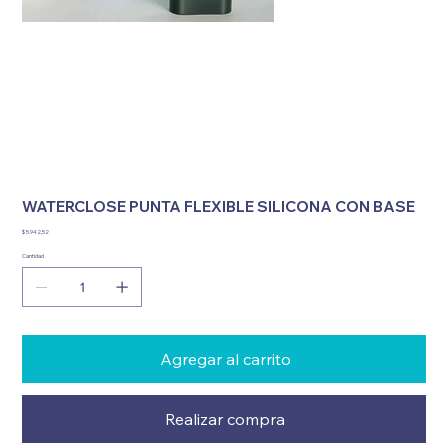
WATERCLOSE PUNTA FLEXIBLE SILICONA CON BASE
Precio
$ 5.942,52
Cantidad
Agregar al carrito
Realizar compra