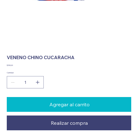
VENENO CHINO CUCARACHA
Precio
$ 550,00
Cantidad
Agregar al carrito
Realizar compra