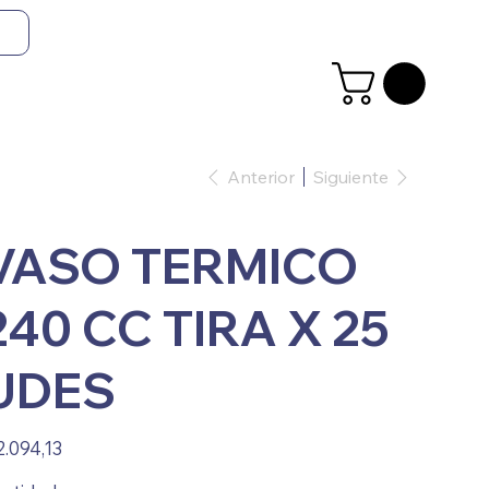
Anterior
Siguiente
VASO TERMICO
240 CC TIRA X 25
UDES
io
2.094,13