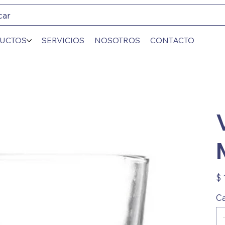
car
UCTOS
SERVICIOS
NOSOTROS
CONTACTO
Prec
$ 
Ca