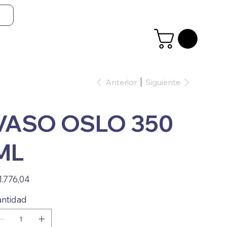
Anterior
Siguiente
VASO OSLO 350
ML
io
1.776,04
ntidad