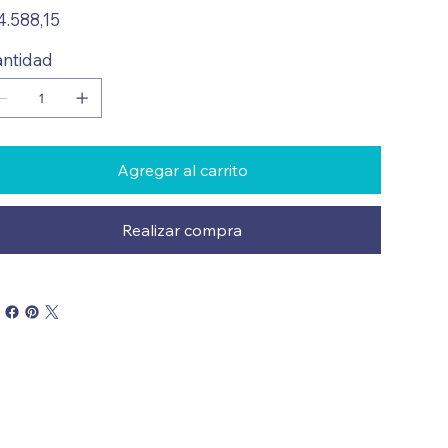
io
4.588,15
ntidad
Agregar al carrito
Realizar compra