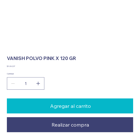
VANISH POLVO PINK X 120 GR
Precio
$ 3.262,37
Cantidad
Agregar al carrito
Realizar compra