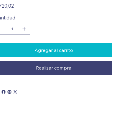
io
720,02
ntidad
Agregar al carrito
Realizar compra