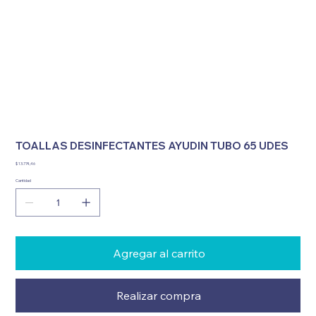
TOALLAS DESINFECTANTES AYUDIN TUBO 65 UDES
Precio
$ 13.774,46
Cantidad
Agregar al carrito
Realizar compra