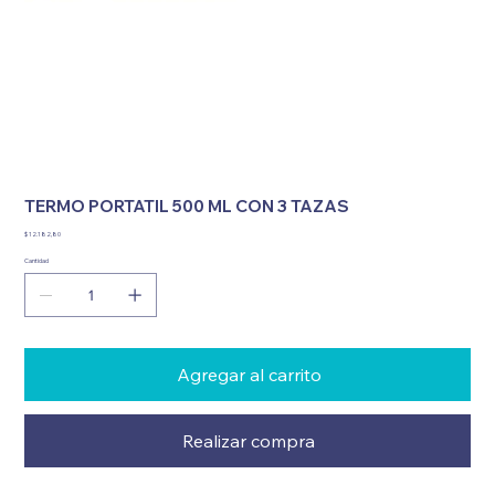
TERMO PORTATIL 500 ML CON 3 TAZAS
Precio
$ 12.182,80
Cantidad
Agregar al carrito
Realizar compra