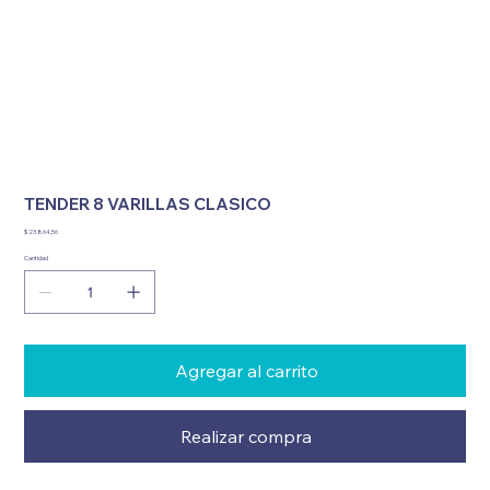
TENDER 8 VARILLAS CLASICO
Precio
$ 23.864,56
Cantidad
Agregar al carrito
Realizar compra